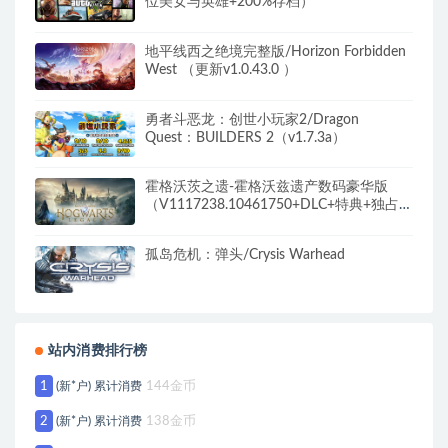
位美女与英雄+200%存档）
地平线西之绝境完整版/Horizon Forbidden
West （更新v1.0.43.0 ）
勇者斗恶龙：创世小玩家2/Dragon
Quest：BUILDERS 2（v1.7.3a）
霍格沃茨之遗-霍格沃兹遗产数码豪华版
（V1117238.10461750+DLC+特典+独占内
容）
孤岛危机：弹头/Crysis Warhead
站内消费排行榜
1
(新*户) 累计消费
144金币
2
(新*户) 累计消费
138金币