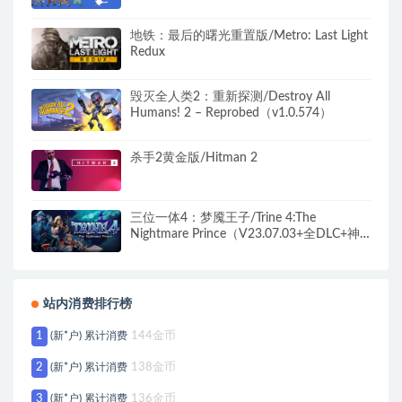
地铁：最后的曙光重置版/Metro: Last Light
Redux
毁灭全人类2：重新探测/Destroy All
Humans! 2 – Reprobed（v1.0.574）
杀手2黄金版/Hitman 2
三位一体4：梦魇王子/Trine 4:The
Nightmare Prince（V23.07.03+全DLC+神
秘旋律-原声音乐）
站内消费排行榜
1
(新*户) 累计消费
144金币
2
(新*户) 累计消费
138金币
3
(新*户) 累计消费
136金币