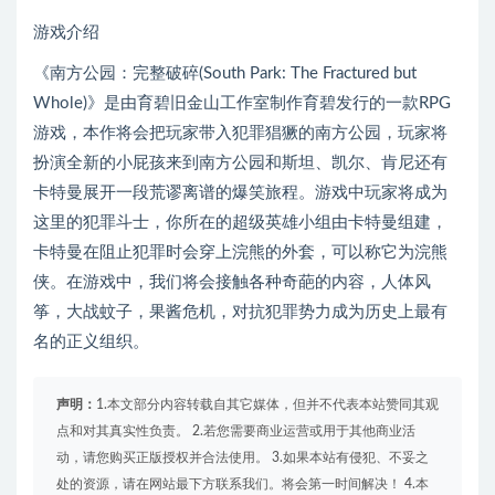
游戏介绍
《南方公园：完整破碎(South Park: The Fractured but
Whole)》是由育碧旧金山工作室制作育碧发行的一款RPG
游戏，本作将会把玩家带入犯罪猖獗的南方公园，玩家将
扮演全新的小屁孩来到南方公园和斯坦、凯尔、肯尼还有
卡特曼展开一段荒谬离谱的爆笑旅程。游戏中玩家将成为
这里的犯罪斗士，你所在的超级英雄小组由卡特曼组建，
卡特曼在阻止犯罪时会穿上浣熊的外套，可以称它为浣熊
侠。在游戏中，我们将会接触各种奇葩的内容，人体风
筝，大战蚊子，果酱危机，对抗犯罪势力成为历史上最有
名的正义组织。
声明：
1.本文部分内容转载自其它媒体，但并不代表本站赞同其观
点和对其真实性负责。 2.若您需要商业运营或用于其他商业活
动，请您购买正版授权并合法使用。 3.如果本站有侵犯、不妥之
处的资源，请在网站最下方联系我们。将会第一时间解决！ 4.本