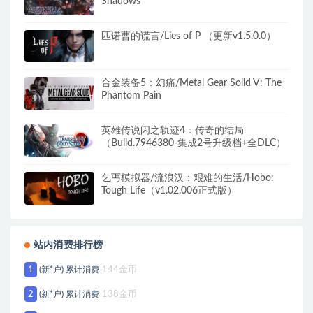
Shadows
匹诺曹的谎言/Lies of P （更新v1.5.0.0）
合金装备5：幻痛/Metal Gear Solid V: The
Phantom Pain
英雄传说闪之轨迹4：传奇的结局
（Build.7946380-集成2号升级档+全DLC）
乞丐模拟器/流浪汉：艰难的生活/Hobo:
Tough Life（v1.02.006正式版）
站内消费排行榜
1
(新*户) 累计消费
144金币
2
(新*户) 累计消费
138金币