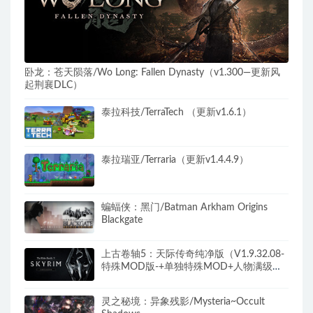
卧龙：苍天陨落/Wo Long: Fallen Dynasty（v1.300—更新风
起荆襄DLC）
泰拉科技/TerraTech （更新v1.6.1）
泰拉瑞亚/Terraria（更新v1.4.4.9）
蝙蝠侠：黑门/Batman Arkham Origins
Blackgate
上古卷轴5：天际传奇纯净版（V1.9.32.08-
特殊MOD版-+单独特殊MOD+人物满级存
档+修改器）
灵之秘境：异象残影/Mysteria~Occult