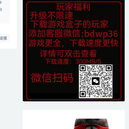
学
自
链接