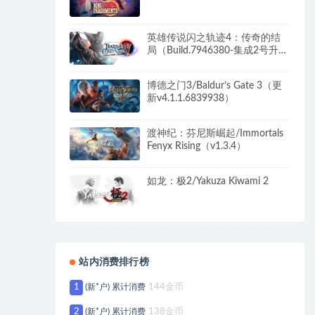
英雄传说闪之轨迹4：传奇的结
局（Build.7946380-集成2号升级
档+全DLC）
博德之门3/Baldur’s Gate 3（更
新v4.1.1.6839938）
渡神纪：芬尼斯崛起/Immortals
Fenyx Rising（v1.3.4）
如龙：极2/Yakuza Kiwami 2
站内消费排行榜
1
(新*户) 累计消费
144金币
2
(新*户) 累计消费
138金币