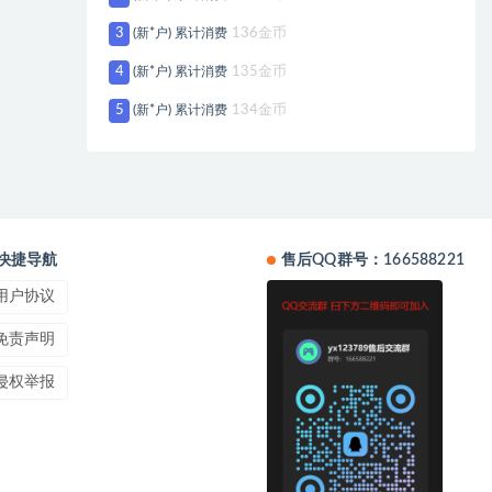
3
(新*户) 累计消费
136金币
4
(新*户) 累计消费
135金币
5
(新*户) 累计消费
134金币
快捷导航
售后QQ群号：166588221
用户协议
免责声明
侵权举报