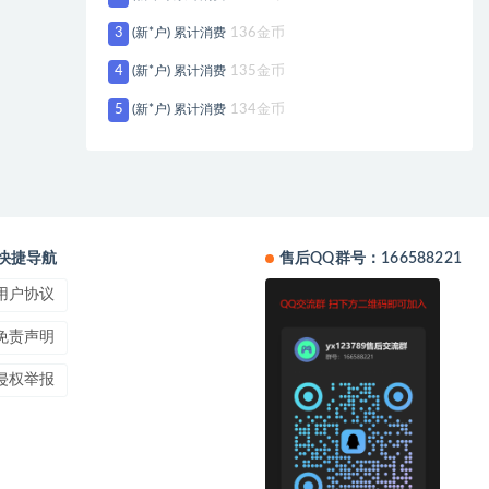
3
(新*户) 累计消费
136金币
4
(新*户) 累计消费
135金币
5
(新*户) 累计消费
134金币
快捷导航
售后QQ群号：166588221
用户协议
免责声明
侵权举报