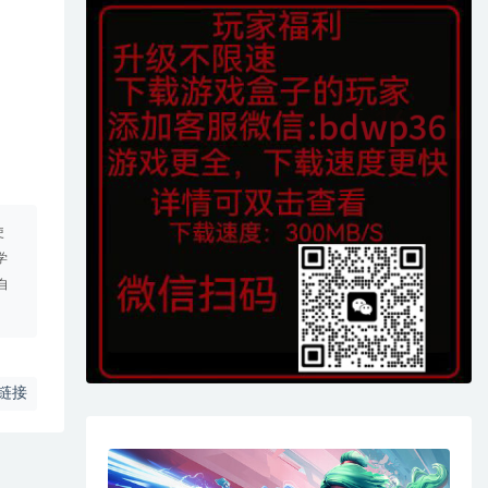
使
学
自
链接