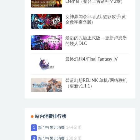
Eternal（整合上古诸神全2章）
女神异闻录5s:乱战:魅影攻手(黄
金数字豪华版)
最后的咒语正式版 —更新卢恩堡
的矮人DLC
最终幻想4/Final Fantasy IV
碧蓝幻想RELINK 单机/网络联机
（更新v1.1.1）
站内消费排行榜
1
(新*户) 累计消费
144金币
2
(新*户) 累计消费
138金币