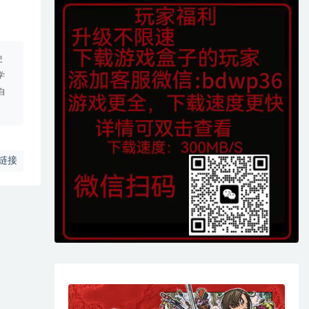
使
学
自
链接