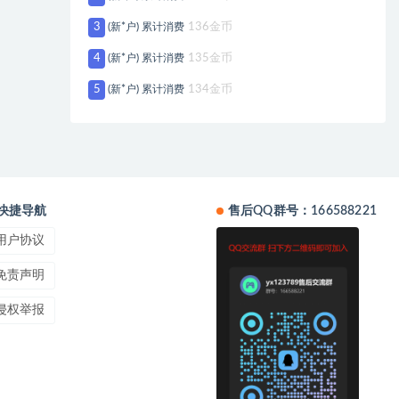
3
(新*户) 累计消费
136金币
4
(新*户) 累计消费
135金币
5
(新*户) 累计消费
134金币
快捷导航
售后QQ群号：166588221
用户协议
免责声明
侵权举报