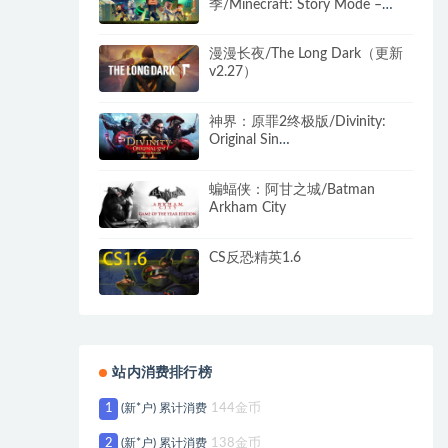
季/Minecraft: Story Mode –
Season Two
漫漫长夜/The Long Dark（更新
v2.27）
神界：原罪2终极版/Divinity:
Original Sin
2（V3.6.117.3735+DLC）
蝙蝠侠：阿甘之城/Batman
Arkham City
CS反恐精英1.6
站内消费排行榜
1
(新*户) 累计消费
144金币
2
(新*户) 累计消费
138金币