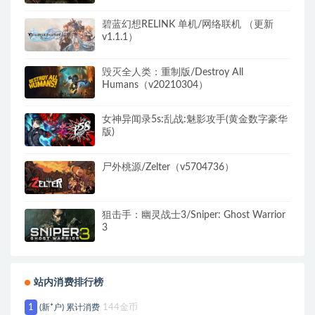
碧蓝幻想RELINK 单机/网络联机 （更新
v1.1.1）
毁灭全人类：重制版/Destroy All
Humans（v20210304）
女神异闻录5s:乱战:魅影攻手(黄金数字豪华
版)
尸外桃源/Zelter（v5704736）
狙击手：幽灵战士3/Sniper: Ghost Warrior
3
站内消费排行榜
1
(新*户) 累计消费
144金币