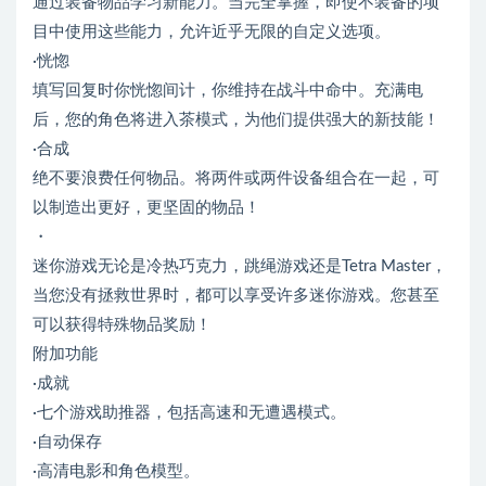
通过装备物品学习新能力。当完全掌握，即使不装备的项
目中使用这些能力，允许近乎无限的自定义选项。
·恍惚
填写回复时你恍惚间计，你维持在战斗中命中。充满电
后，您的角色将进入茶模式，为他们提供强大的新技能！
·合成
绝不要浪费任何物品。将两件或两件设备组合在一起，可
以制造出更好，更坚固的物品！
・
迷你游戏无论是冷热巧克力，跳绳游戏还是Tetra Master，
当您没有拯救世界时，都可以享受许多迷你游戏。您甚至
可以获得特殊物品奖励！
附加功能
·成就
·七个游戏助推器，包括高速和无遭遇模式。
·自动保存
·高清电影和角色模型。