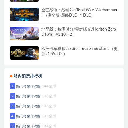
全面战争：战锤2+1Total War: Warhammer
II（豪华版-最终DLC+全DLC）
地平线：黎明时分/零之曙光/Horizon Zero
Dawn（v1.10.H2）
欧洲卡车模拟2/Euro Truck Simulator 2（更
新v1.55.1.0s）
站内消费排行榜
1
(新*户) 累计消费
144金币
2
(新*户) 累计消费
138金币
3
(新*户) 累计消费
136金币
4
(新*户) 累计消费
135金币
5
(新*户) 累计消费
134金币