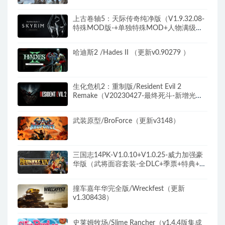
锁）​
上古卷轴5：天际传奇纯净版（V1.9.32.08-
特殊MOD版-+单独特殊MOD+人物满级存
档+修改器）
哈迪斯2 /Hades II （更新v0.90279 ）
生化危机2：重制版/Resident Evil 2
Remake（V20230427-最终死斗-新增光线
追踪+全DLC）
武装原型/BroForce（更新v3148）
三国志14PK-V1.0.10+V1.0.25-威力加强豪
华版（武将面容套装-全DLC+季票+特典+中
文语音+编辑修改器）
撞车嘉年华完全版/Wreckfest（更新
v1.308438）
史莱姆牧场/Slime Rancher（v1.4.4版集成