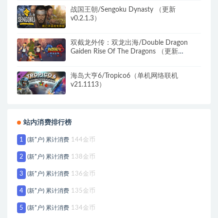
战国王朝/Sengoku Dynasty （更新
v0.2.1.3）
双截龙外传：双龙出海/Double Dragon
Gaiden Rise Of The Dragons （更新
v04.04.2024 ）
海岛大亨6/Tropico6（单机网络联机
v21.1113）
站内消费排行榜
1
(新*户) 累计消费
144金币
2
(新*户) 累计消费
138金币
3
(新*户) 累计消费
136金币
4
(新*户) 累计消费
135金币
5
(新*户) 累计消费
134金币