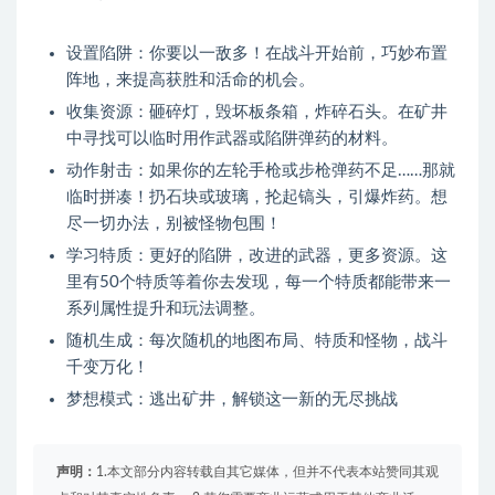
设置陷阱：你要以一敌多！在战斗开始前，巧妙布置
阵地，来提高获胜和活命的机会。
收集资源：砸碎灯，毁坏板条箱，炸碎石头。在矿井
中寻找可以临时用作武器或陷阱弹药的材料。
动作射击：如果你的左轮手枪或步枪弹药不足……那就
临时拼凑！扔石块或玻璃，抡起镐头，引爆炸药。想
尽一切办法，别被怪物包围！
学习特质：更好的陷阱，改进的武器，更多资源。这
里有50个特质等着你去发现，每一个特质都能带来一
系列属性提升和玩法调整。
随机生成：每次随机的地图布局、特质和怪物，战斗
千变万化！
梦想模式：逃出矿井，解锁这一新的无尽挑战
声明：
1.本文部分内容转载自其它媒体，但并不代表本站赞同其观