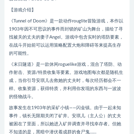
【游戏介绍】
《Tunnel of Doom》是一款动作rouglite冒险游戏，本作以
1903年因不可思议的事件而封锁的矿山为舞台，描绘了寻
找被关的丈夫的妻子Angel。游戏中包含实时的塔防要素，
在战斗开始前可以运用策略配置大炮和障碍等来提高生存
的可能性。
《末日隧道》是一款休闲roguelike游戏，混合了塔防、动
作射击、资源/特质收集等要素。游戏地图每次都是随机生
成，当你引导安琪儿去救她的丈夫时，每次经历都会不一
样。收集资源，获得特质，并利用你发现的东西与一波波
的怪物战斗。
故事发生在1903年的采矿小镇——闪金镇。由于一起未知
事件，镇长无限期关闭了矿井。安琪儿（主人公）的丈夫
被困在了里面，所以她进入矿井调查并寻找幸存者。但她
不知道的是，黑暗中潜伏着成群的食尸鬼……