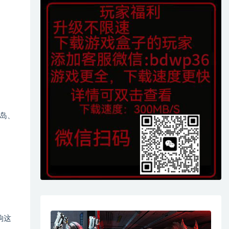
岛、
响这