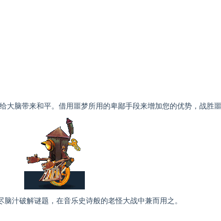
 重新给大脑带来和平。借用噩梦所用的卑鄙手段来增加您的优势，战胜
，绞尽脑汁破解谜题，在音乐史诗般的老怪大战中兼而用之。