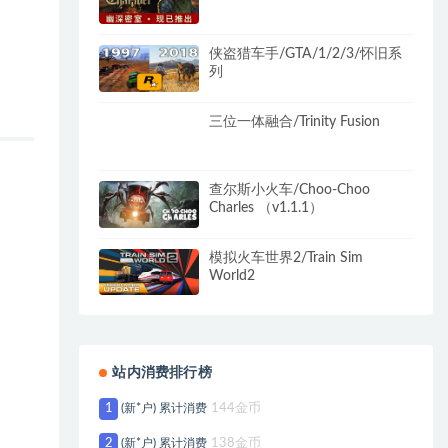
侠盗猎车手/GTA/1/2/3/怀旧系
列
三位一体融合/Trinity Fusion
查尔斯小火车/Choo-Choo
Charles （v1.1.1）
模拟火车世界2/Train Sim
World2
站内消费排行榜
1
(新*户) 累计消费
144金币
2
(新*户) 累计消费
138金币