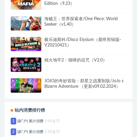
Edition（9.23）
海贼王：世界探索者/One Piece: World
Seeker（v1.40）
极乐迪斯科/Disco Elysium（最终剪辑版-
V20210421）
烛火地牢2：猫咪的诅咒（V2.0）
JOJO的奇妙冒险：群星之战重制版/JoJo s
Bizarre Adventure （更新v09.02.2024）
站内消费排行榜
1
(新*户) 累计消费
144金币
2
(新*户) 累计消费
138金币