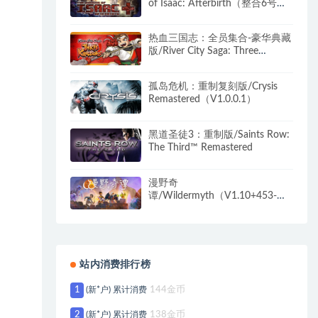
of Isaac: Afterbirth（整合6号升
级档）
热血三国志：全员集合-豪华典藏
版/River City Saga: Three
Kingdoms（豪华典藏版-
Build.9205248-1.01+典藏内容）
孤岛危机：重制复刻版/Crysis
Remastered（V1.0.0.1）
黑道圣徒3：重制版/Saints Row:
The Third™ Remastered
漫野奇
谭/Wildermyth（V1.10+453-神
行者洛苏娜）
站内消费排行榜
1
(新*户) 累计消费
144金币
2
(新*户) 累计消费
138金币