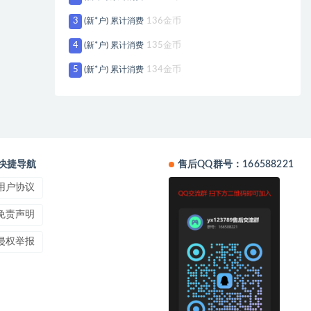
3
(新*户) 累计消费
136金币
4
(新*户) 累计消费
135金币
5
(新*户) 累计消费
134金币
快捷导航
售后QQ群号：166588221
用户协议
免责声明
侵权举报