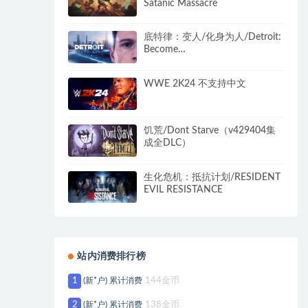
Satanic Massacre
底特律：变人/化身为人/Detroit:
Become
Human（v28.09.2023）
WWE 2K24 不支持中文
饥荒/Dont Starve（v429404集
成全DLC）
生化危机：抵抗计划/RESIDENT
EVIL RESISTANCE
站内消费排行榜
1
(新*户) 累计消费
144金币
2
(新*户) 累计消费
138金币