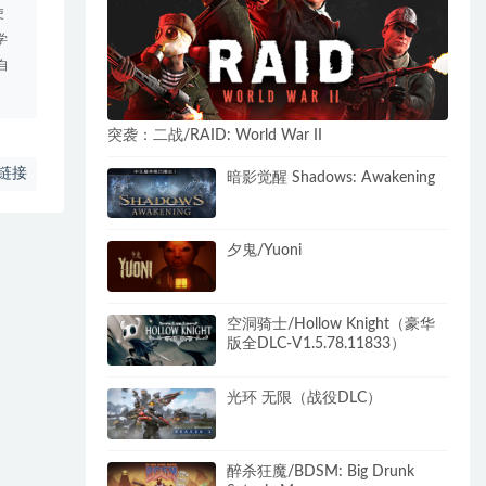
使
学
自
突袭：二战/RAID: World War II
链接
暗影觉醒 Shadows: Awakening
夕鬼/Yuoni
空洞骑士/Hollow Knight（豪华
版全DLC-V1.5.78.11833）
光环 无限（战役DLC）
醉杀狂魔/BDSM: Big Drunk