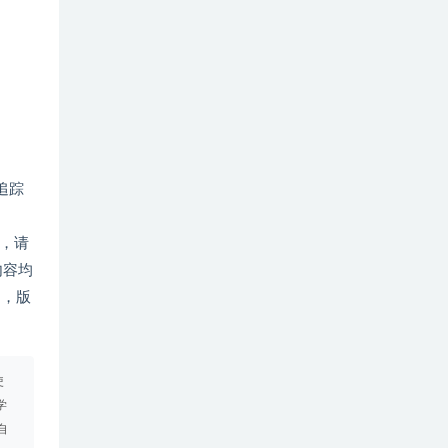
追踪
动，请
内容均
用，版
使
学
自