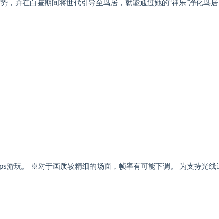
势，并在白昼期间将世代引导至鸟居，就能通过她的“神乐”净化鸟居
30fps游玩。 ※对于画质较精细的场面，帧率有可能下调。 为支持光线