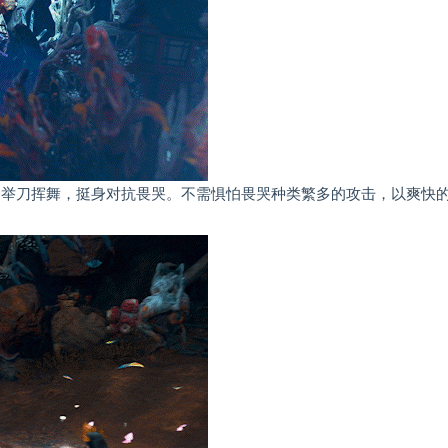
宗”会举刀挥舞，挺身对抗畏哭。不需惧怕畏哭种类繁多的攻击，以爽快的