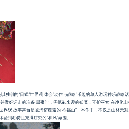
Goddess》 是以独创的“日式”世界观 体会“动作与战略”乐趣的单人游玩神乐战略
并做好迎击的准备 黑夜时，需抵御来袭的妖魔，守护巫女 在净化山
”世界观 故事舞台是被污秽覆盖的“祸福山”。本作中，不仅是山林景观
体验到独特且充满讲究的“和风”氛围。