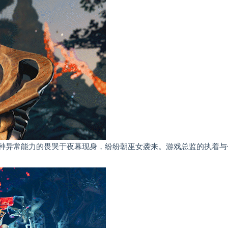
各种异常能力的畏哭于夜幕现身，纷纷朝巫女袭来。游戏总监的执着与