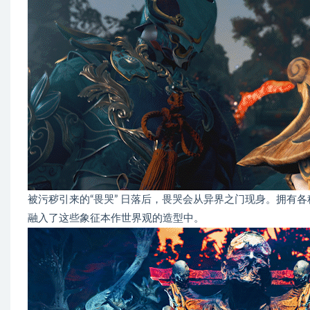
被污秽引来的“畏哭” 日落后，畏哭会从异界之门现身。拥有
融入了这些象征本作世界观的造型中。