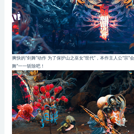
爽快的“剑舞”动作 为了保护山之巫女“世代”，本作主人公“
舞”一一斩除吧！