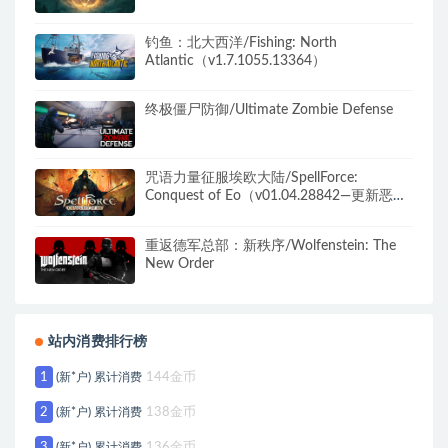
钓鱼：北大西洋/Fishing: North
Atlantic（v1.7.1055.13364）
终极僵尸防御/Ultimate Zombie Defense
咒语力量征服埃欧大陆/SpellForce:
Conquest of Eo（v01.04.28842—更新恶魔
天灾DLC）
重返德军总部：新秩序/Wolfenstein: The
New Order
站内消费排行榜
1
(新*户) 累计消费
144金币
2
(新*户) 累计消费
138金币
3
(新*户) 累计消费
136金币