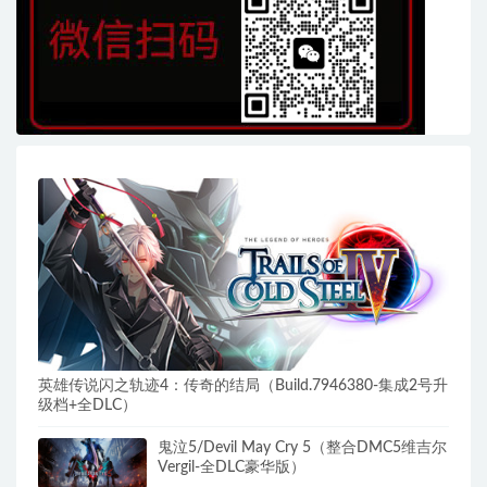
英雄传说闪之轨迹4：传奇的结局（Build.7946380-集成2号升
级档+全DLC）
鬼泣5/Devil May Cry 5（整合DMC5维吉尔
Vergil-全DLC豪华版）