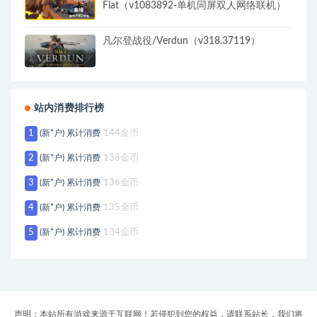
Flat（v1083892-单机同屏双人网络联机）
凡尔登战役/Verdun（v318.37119）
站内消费排行榜
1
(新*户) 累计消费
144金币
2
(新*户) 累计消费
138金币
3
(新*户) 累计消费
136金币
4
(新*户) 累计消费
135金币
5
(新*户) 累计消费
134金币
声明：本站所有游戏来源于互联网！若侵犯到您的权益，请联系站长，我们将