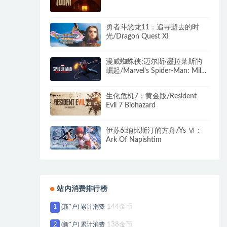
勇者斗恶龙11：追寻逝去的时
光/Dragon Quest XI
漫威蜘蛛侠:迈尔斯·墨拉莱斯的
崛起/Marvel’s Spider-Man: Miles
Morales（v2.1012.0.0+全
DLC+预购特典）
生化危机7：黄金版/Resident
Evil 7 Biohazard
伊苏6:纳比斯汀的方舟/Ys Ⅵ：
Ark Of Napishtim
站内消费排行榜
1
(新*户) 累计消费
144金币
2
(新*户) 累计消费
138金币