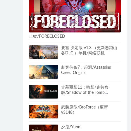
止赎/FORECLOSED
要塞 决定版 v1.3 （更新恶狼山
谷DLC ）单机/网络联机
刺客信条7：起源/Assassins
Creed Origins
古墓丽影11：暗影/克劳馥
版/Shadow of the Tomb
Raider（豪华终极版-
v1.0.489.0+全DLC）
武装原型/BroForce（更新
v3148）
夕鬼/Yuoni