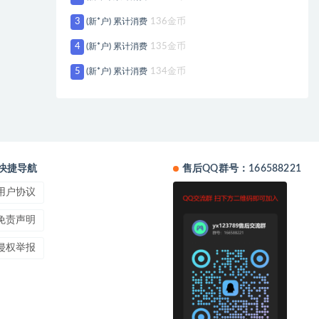
3
(新*户) 累计消费
136金币
4
(新*户) 累计消费
135金币
5
(新*户) 累计消费
134金币
快捷导航
售后QQ群号：166588221
用户协议
免责声明
侵权举报