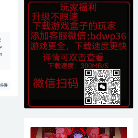
使
学
自
链接