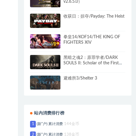
v2.6.5.0）
收获日：掠夺/Payday: The Heist
拳皇14/KOF14/THE KING OF
FIGHTERS XIV
黑暗之魂2：原罪学者/DARK
SOULS II: Scholar of the First
Sin（更新v1.02）
避难所3/Shelter 3
站内消费排行榜
1
(新*户) 累计消费
144金币
2
(新*户) 累计消费
138金币