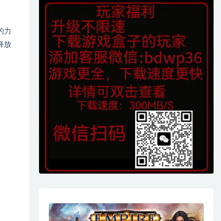
的力
释放