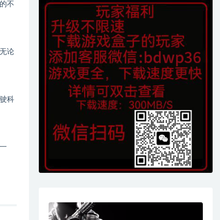
的不
无论
驶科
一