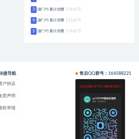
3
(新*户) 累计消费
136金币
4
(新*户) 累计消费
135金币
5
(新*户) 累计消费
134金币
快捷导航
售后QQ群号：166588221
用户协议
免责声明
侵权举报