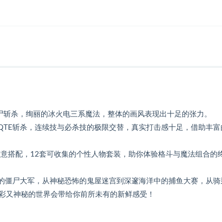
碎尸斩杀，绚丽的冰火电三系魔法，整体的画风表现出十足的张力。
QTE斩杀，连续技与必杀技的极限交替，真实打击感十足，借助丰富
器随意搭配，12套可收集的个性人物套装，助你体验格斗与魔法组合的
中的僵尸大军，从神秘恐怖的鬼屋迷宫到深邃海洋中的捕鱼大赛，从骑
彩又神秘的世界会带给你前所未有的新鲜感受！