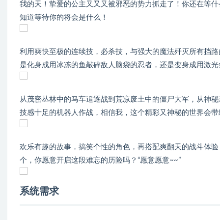
我的天！挚爱的公主又又又被邪恶的势力抓走了！你还在等什
知道等待你的将会是什么！
利用爽快至极的连续技，必杀技，与强大的魔法歼灭所有挡路
是化身成用冰冻的鱼敲碎敌人脑袋的忍者，还是变身成用激光
从茂密丛林中的马车追逐战到荒凉废土中的僵尸大军，从神秘
技感十足的机器人作战，相信我，这个精彩又神秘的世界会带
欢乐有趣的故事，搞笑个性的角色，再搭配爽翻天的战斗体验
个，你愿意开启这段难忘的历险吗？“愿意愿意~~”
系统需求