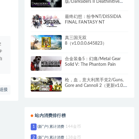
版/Darksiders II Deathinitive
Edition（2号升级档）
最终幻想：纷争NT/DISSIDIA
FINAL FANTASY NT
真三国无双
8（v1.0.0.0.645823）
使
学
合金装备5：幻痛/Metal Gear
自
Solid V: The Phantom Pain
枪，血，意大利黑手党2/Guns,
Gore and Cannoli 2（更新v1.0.4
链接
）
站内消费排行榜
1
(新*户) 累计消费
144金币
2
(新*户) 累计消费
138金币