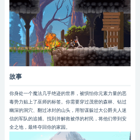
故事
你身处一个魔法几乎绝迹的世界，被惧怕你元素力量的恶
毒势力贴上了巫师的标签。你需要穿过茂密的森林、钻过
幽深的洞穴、翻过冰封的山头，用智谋躲过大公爵夫人迷
信的军队的追捕。找到并解救被俘的村民，将他们带到安
全之地，最终夺回你的家园。