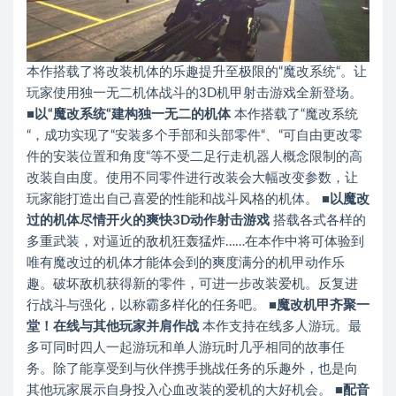
本作搭载了将改装机体的乐趣提升至极限的“魔改系统“。让
玩家使用独一无二机体战斗的3D机甲射击游戏全新登场。
■以“魔改系统“建构独一无二的机体
本作搭载了“魔改系统
“，成功实现了“安装多个手部和头部零件“、“可自由更改零
件的安装位置和角度“等不受二足行走机器人概念限制的高
改装自由度。使用不同零件进行改装会大幅改变参数，让
玩家能打造出自己喜爱的性能和战斗风格的机体。
■以魔改
过的机体尽情开火的爽快3D动作射击游戏
搭载各式各样的
多重武装，对逼近的敌机狂轰猛炸……在本作中将可体验到
唯有魔改过的机体才能体会到的爽度满分的机甲动作乐
趣。破坏敌机获得新的零件，可进一步改装爱机。反复进
行战斗与强化，以称霸多样化的任务吧。
■魔改机甲齐聚一
堂！在线与其他玩家并肩作战
本作支持在线多人游玩。最
多可同时四人一起游玩和单人游玩时几乎相同的故事任
务。除了能享受到与伙伴携手挑战任务的乐趣外，也是向
其他玩家展示自身投入心血改装的爱机的大好机会。
■配音