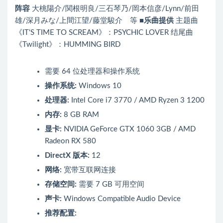
阵容
大桃陽介/関根明良/三石琴乃/岡本信彦/Lynn/前田
雄/深月みな/上間江望/藤堂駿介 等
■乐曲提供
主题曲
《IT‘S TIME TO SCREAM》：PSYCHIC LOVER 结尾曲
《Twilight》：HUMMING BIRD
需要 64 位处理器和操作系统
操作系统:
Windows 10
处理器:
Intel Core i7 3770 / AMD Ryzen 3 1200
内存:
8 GB RAM
显卡:
NVIDIA GeForce GTX 1060 3GB / AMD
Radeon RX 580
DirectX 版本:
12
网络:
宽带互联网连接
存储空间:
需要 7 GB 可用空间
声卡:
Windows Compatible Audio Device
推荐配置: