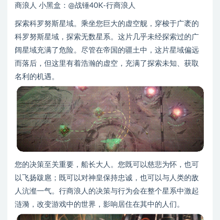
商浪人 小黑盒：@战锤40K-行商浪人
探索科罗努斯星域。乘坐您巨大的虚空舰，穿梭于广袤的
科罗努斯星域，探索无数星系。这片几乎未经探索过的广
阔星域充满了危险。尽管在帝国的疆土中，这片星域偏远
而落后，但这里有着浩瀚的虚空，充满了探索未知、获取
名利的机遇。
您的决策至关重要，船长大人。您既可以慈悲为怀，也可
以飞扬跋扈；既可以对神皇保持忠诚，也可以与人类的敌
人沆瀣一气。行商浪人的决策与行为会在整个星系中激起
涟漪，改变游戏中的世界，影响居住在其中的人们。