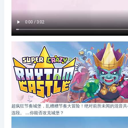
超疯狂节奏城堡，乱糟糟节奏大冒险！绝对前所未闻的混音共
连段。 ….你能否攻克城堡？