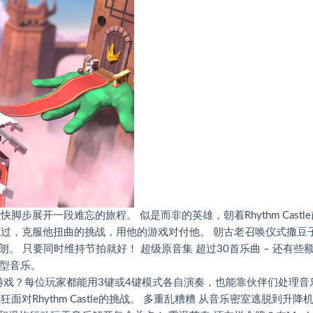
展开一段难忘的旅程。 似是而非的英雄，朝着Rhythm Castle
难过，克服他扭曲的挑战，用他的游戏对付他。 朝古老召唤仪式撒豆
。 只要同时维持节拍就好！ 超级原音集 超过30首乐曲 – 还有些
类型音乐。
游戏？每位玩家都能用3键或4键模式各自演奏，也能靠伙伴们处理音
Rhythm Castle的挑战。 多重乱糟糟 从音乐密室逃脱到升降