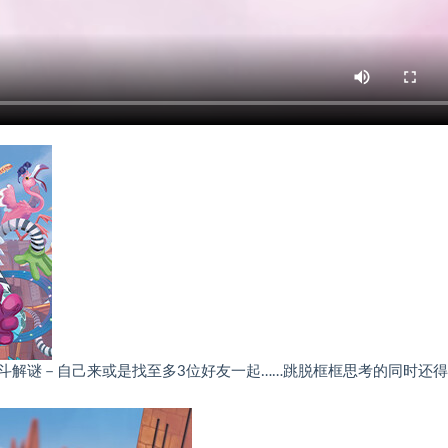
斗解谜－自己来或是找至多3位好友一起……跳脱框框思考的同时还