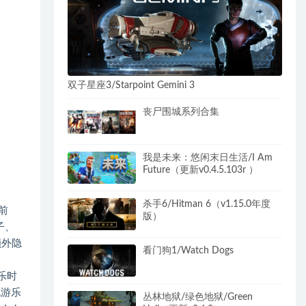
双子星座3/Starpoint Gemini 3
丧尸围城系列合集
我是未来：悠闲末日生活/I Am
Future（更新v0.4.5.103r ）
杀手6/Hitman 6（v1.15.0年度
前
版）
子、
额外隐
看门狗1/Watch Dogs
乐时
机游乐
丛林地狱/绿色地狱/Green