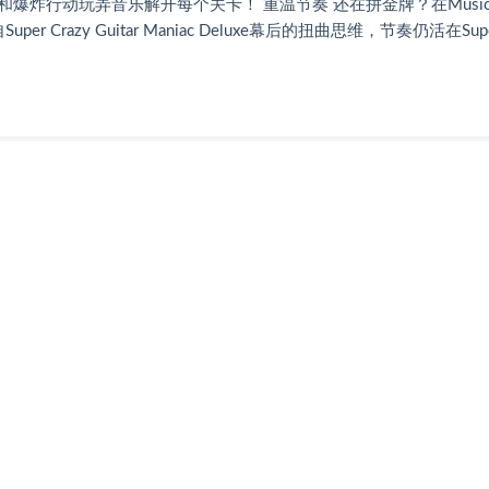
炸行动玩弄音乐解开每个关卡！ 重温节奏 还在拼金牌？在Music 
azy Guitar Maniac Deluxe幕后的扭曲思维，节奏仍活在Sup