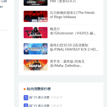
Lab
Hell（更新v2.6.3）
er
石川林檎的朋友们/The friends
of Ringo Ishikawa
幽灵行
者/Ghostrunner（V42411-赫尔
计划-豪华版全DLC+原声音乐+美
术设计原图）
最终幻想10.10-2高清重制
版/FINAL FANTASY X/X-2 HD
Remaster
黑手党：最终版-四海兄
弟/Mafia: Definitive
Edition（9.23）
站内消费排行榜
1
(新*户) 累计消费
144金币
2
(新*户) 累计消费
138金币