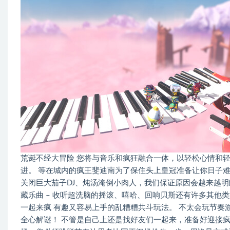
荒诞不经大冒险 您将与音乐和疯狂融合一体，以轻松心情和轻快脚步
进。 等在城内的疯王斐迪南为了保住头上皇冠准备让你日子
关闭巨大茄子DJ、炖汤淹倒小肉人，我们保证原因会越来越明朗
藏乐曲 – 收听超洗脑的摇滚、嘻哈、回响贝斯还有许多其他
一起来疯 有趣又容易上手的乱糟糟共斗玩法。 不太会玩节奏
全心解谜！ 不管是自己上还是找好友们一起来，准备好迎接疯狂面对