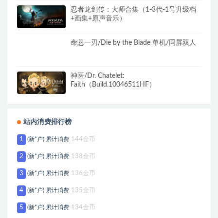
忍者龙剑传：大师合集（1-3代-1号升级档
+画集+原声音乐）
命悬一刃/Die by the Blade 单机/同屏双人
神医/Dr. Chatelet:
Faith（Build.10046511HF）
站内消费排行榜
1
(新*户) 累计消费
144金币
2
(新*户) 累计消费
138金币
3
(新*户) 累计消费
136金币
4
(新*户) 累计消费
135金币
5
(新*户) 累计消费
134金币