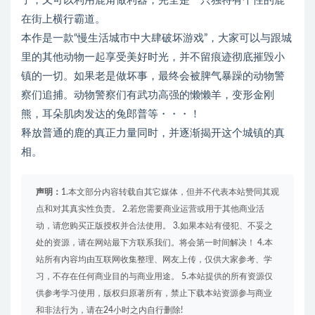
子，又可以利用鹿角做利器，完全是一只独特有个性的鹿
在街上横行霸道。
本作是一款“慢生活城市中大肆破坏游戏”，大家可以与跟城
里的其他动物一起享受美好时光，并不留痕迹彻底摧毁小
镇的一切。如果老是做坏事，最终会被脾气暴躁的动物警
察们追捕。动物警察们有武功高强的懒懒羊，变形金刚
熊，耳朵肌肉发达的兔郎普等・・・！
释放普通的鹿的真正力量同时，并逐渐揭开这个城镇的真
相。
声明：
1.本文部分内容转载自其它媒体，但并不代表本站赞同其观
点和对其真实性负责。 2.若您需要商业运营或用于其他商业活
动，请您购买正版授权并合法使用。 3.如果本站有侵犯、不妥之
处的资源，请在网站最下方联系我们。将会第一时间解决！ 4.本
站所有内容均由互联网收集整理、网友上传，仅供大家参考、学
习，不存在任何商业目的与商业用途。 5.本站提供的所有资源仅
供参考学习使用，版权归原著所有，禁止下载本站资源参与商业
和非法行为，请在24小时之内自行删除!