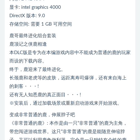
显卡: intel graphics 4000
DirectX 版本: 9.0
存储空间: 需要 1 GB 可用空间
鹿哥最终进化组合套装
鹿顶记之侠鹿相逢
本DLC版是专为在本编游戏内容中不能成为普通的鹿的玩家
而设的下载内容。
终于，鹿迎来了最终进化。
长颈鹿和老虎等的皮肤，远距离寿司爆弾，还有来自海上
的刺客・・・!
还有无人知悉鹿的真正面目・・・!
※安装后，通过加载场景或重新启动游戏来开始游戏。
变成非常普通的鹿，伸展脖子吧
《非常普通的鹿》: 本作是由一只“非常普通”的鹿为主角，
带您闯进游戏世界。这只“非常普通”的鹿是能随意伸缩脖