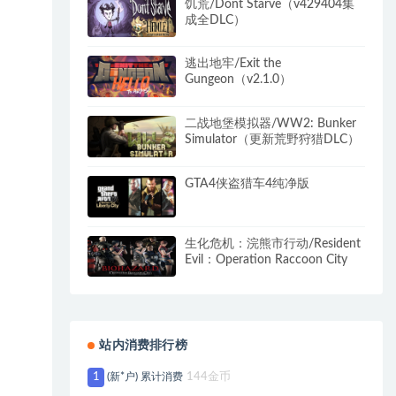
饥荒/Dont Starve（v429404集
成全DLC）
逃出地牢/Exit the
Gungeon（v2.1.0）
二战地堡模拟器/WW2: Bunker
Simulator（更新荒野狩猎DLC）
GTA4侠盗猎车4纯净版
生化危机：浣熊市行动/Resident
Evil：Operation Raccoon City
站内消费排行榜
1
(新*户) 累计消费
144金币