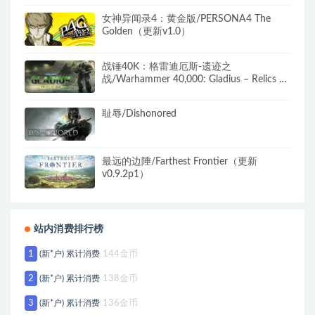
女神异闻录4：黄金版/PERSONA4 The
Golden（更新v1.0）
战锤40K：格雷迪厄斯-遗迹之
战/Warhammer 40,000: Gladius – Relics of
War（更新v1.14.0 毁灭包DLC）
耻辱/Dishonored
最远的边陲/Farthest Frontier（更新
v0.9.2p1）
站内消费排行榜
1
(新*户) 累计消费
144金币
2
(新*户) 累计消费
138金币
3
(新*户) 累计消费
136金币