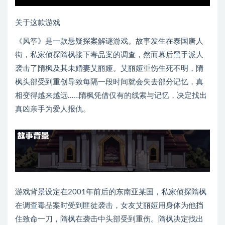
关于这款游戏
《风筝》是一款悬疑探案解谜游戏。故事发生在泰国唐人
街，私家侦探隋枫接下毒品案的调查，然而幕后黑手派人
袭击了隋枫及其未婚妻艾丽娅。艾丽娅重伤生死不明，隋
枫头部受到重创导致每隔一段时间就会失去部分记忆，真
相变得越来越远……隋枫凭借仅有的线索与记忆，决定找出
真凶亲手为爱人报仇。
游戏背景设定在2001年前后的东南亚某国，私家侦探隋枫
在调查毒品案时受到匪徒袭击，女友艾丽娅用身体为他挡
住致命一刀，隋枫在袭击中头部受到重伤。隋枫决定找出