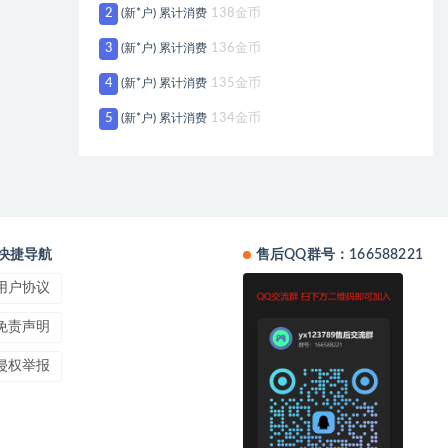
2
(新*户) 累计消费
138金币
3
(新*户) 累计消费
136金币
4
(新*户) 累计消费
135金币
5
(新*户) 累计消费
134金币
快捷导航
售后QQ群号：166588221
用户协议
免责声明
侵权举报