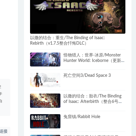
以撒的结合：重生/The Binding of Isaac:
Rebirth（v1.7.5整合忏悔DLC）
怪物猎人：世界-冰原/Monster
Hunter World: Iceborne（更新
v15.21.00-全DLC豪华版+世界定
制版）
死亡空间3/Dead Space 3
使
学
以撒的结合：胎衣/The Binding
自
of Isaac: Afterbirth（整合6号升
级档）
兔窟镇/Rabbit Hole
链接