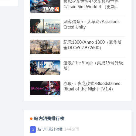
模拟火车世界4/火车模拟世界
4/Train Sim World 4 （更新
v1.0.1638.0）
刺客信条5：大革命/Assassins
Creed Unity
纪元1800/Anno 1800（豪华版
全DLCv9.2.972600）
迸发/The Surge（集成15号升级
版）
赤痕·：夜之仪式/Bloodstained:
Ritual of the Night（V1.4）
站内消费排行榜
1
(新*户) 累计消费
144金币