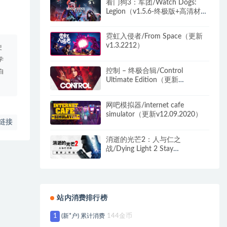
看门狗3：军团/Watch Dogs:
Legion（v1.5.6-终极版+高清材质
包）
霓虹入侵者/From Space（更新
v1.3.2212）
使
学
控制 – 终极合辑/Control
自
Ultimate Edition（更新
v517.915）
网吧模拟器/internet cafe
simulator（更新v12.09.2020）
链接
消逝的光芒2：人与仁之
战/Dying Light 2 Stay
Human（更新v1.23.1终极版）
站内消费排行榜
1
(新*户) 累计消费
144金币