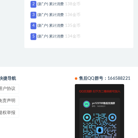
2
(新*户) 累计消费
138金币
3
(新*户) 累计消费
136金币
4
(新*户) 累计消费
135金币
5
(新*户) 累计消费
134金币
快捷导航
售后QQ群号：166588221
用户协议
免责声明
侵权举报