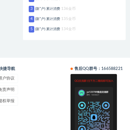
3
(新*户) 累计消费
136金币
4
(新*户) 累计消费
135金币
5
(新*户) 累计消费
134金币
快捷导航
售后QQ群号：166588221
用户协议
免责声明
侵权举报