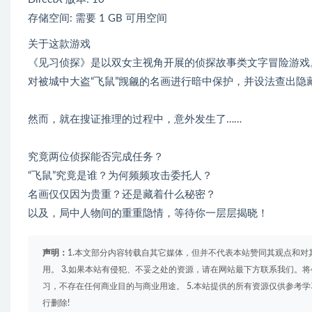
存储空间: 需要 1 GB 可用空间
关于这款游戏
《见习侦探》是以双女主视角开展的侦探故事类文字冒险游戏
对被城中大盗“飞鼠”觊觎的名画进行暗中保护，并设法查出隐
然而，就在搜证推理的过程中，意外发生了……
究竟两位侦探能否完成任务？
“飞鼠”究竟是谁？为何频频攻击委托人？
名画仅仅因为贵重？还是藏着什么秘密？
以及，局中人物间的重重隐情，等待你一层层揭晓！
声明：
1.本文部分内容转载自其它媒体，但并不代表本站赞同其观点和对
用。 3.如果本站有侵犯、不妥之处的资源，请在网站最下方联系我们。将
习，不存在任何商业目的与商业用途。 5.本站提供的所有资源仅供参考
行删除!