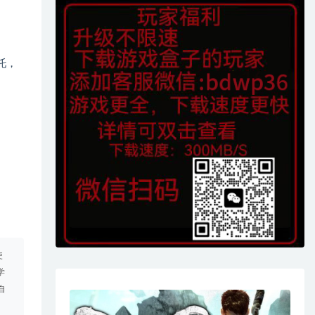
托，
使
学
自