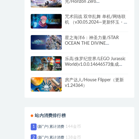
光/Horizon Zero
Dawn（v1.10.H2）
咒术回战 双华乱舞 单机/网络联
机 （v30.05.2024—更新怀玉・
玉折DLC）
星之海洋6：神圣力量/STAR
OCEAN THE DIVINE
FORCE（Build.10027590-数字
豪华版+全DLC）
乐高:侏罗纪世界/LEGO Jurassic
World(v1.0.0.14646573集成
DLCs)
房产达人/House Flipper（更新
v1.24364）
站内消费排行榜
1
(新*户) 累计消费
144金币
2
(新*户) 累计消费
138金币