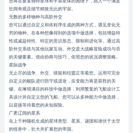
您将在繁复独特星球和宇宙星体的围绕下，踏入一个满是
壮阔奇观且细节精致无比的宇宙。
无数的多样物种与高阶外交
您可以通过自定义和依程序生成的两种方式，遇见变化无
穷的物种。在各种想像得到的选项中做选择，包括增益特
性或减益特性、特定的意识形态、限制和进化等。通过高
阶外交系统与其他玩家互动。外交是大战略冒险成功与否
的关键要素。借由协商与技巧，依照您的状况调整策略。
星际战争
无止尽的战争、外交、猜疑和结盟正等着您。运用可完全
自定义的舰队进行防守或进攻，应变能力将是获胜的关
键。在琳琅满目的科技中做选择，利用繁复的飞船设计工
具设计并自定义您的飞船。您可以从多种能力中做选择，
以迎接等待着您的未知探险。
广袤辽阔的星系
在上千种随机生成的星球类型、星系、谜团和潜伏于太空
的怪兽中，壮大并扩展您的帝国。