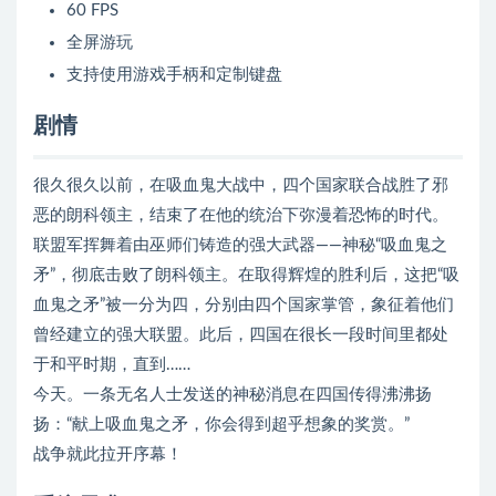
60 FPS
全屏游玩
支持使用游戏手柄和定制键盘
剧情
很久很久以前，在吸血鬼大战中，四个国家联合战胜了邪
恶的朗科领主，结束了在他的统治下弥漫着恐怖的时代。
联盟军挥舞着由巫师们铸造的强大武器——神秘“吸血鬼之
矛”，彻底击败了朗科领主。在取得辉煌的胜利后，这把“吸
血鬼之矛”被一分为四，分别由四个国家掌管，象征着他们
曾经建立的强大联盟。此后，四国在很长一段时间里都处
于和平时期，直到……
今天。一条无名人士发送的神秘消息在四国传得沸沸扬
扬：“献上吸血鬼之矛，你会得到超乎想象的奖赏。”
战争就此拉开序幕！