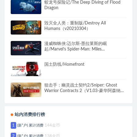
蛟龙号探险记/The Deep Diving of Flood
Dragon
毁灭全人类：重制版/Destroy All
Humans（v20210304）
漫威蜘蛛侠:迈尔斯·墨拉莱斯的崛
起/Marvel’s Spider-Man: Miles
Morales（v2.1012.0.0+全DLC+预购特典）
国土防线/Homefront
狙击手：幽灵战士契约2/Sniper: Ghost
Warrior Contracts 2（V1.03-豪华阿森纳版
+全DLC+3号升级档+预购奖励）
站内消费排行榜
1
(新*户) 累计消费
144金币
2
(新*户) 累计消费
138金币