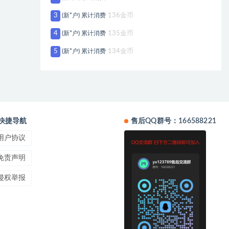
3
(新*户) 累计消费
136金币
4
(新*户) 累计消费
135金币
5
(新*户) 累计消费
134金币
快捷导航
售后QQ群号：166588221
用户协议
免责声明
侵权举报