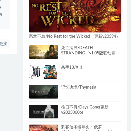
使
学
自
恶意不息/No Rest for the Wicked（更新v20594）
链接
死亡搁浅/DEATH
STRANDING（v1.05版联动赛博
朋克2077内容）
杀手13/XIII
记忆边境/Thymesia
往日不再/Days Gone(更新
v20250606)
刺客信条编年史：俄罗