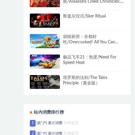
斯/Assassins Creed Chronicles:
Russia
斯盖尔仪式/Sker Ritual
胡闹厨房：全都好
吃/Overcooked! All You Can
Eat（v1079）
极品飞车21：热度/Need For
Speed Heat
塔罗斯的法则/The Talos
Principle（黄金版）
站内消费排行榜
1
(新*户) 累计消费
144金币
2
(新*户) 累计消费
138金币