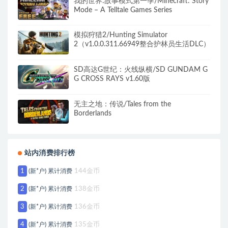
我的世界:故事模式第一季/Minecraft: Story
Mode – A Telltale Games Series
模拟狩猎2/Hunting Simulator
2（v1.0.0.311.66949整合护林员生活DLC）
SD高达G世纪：火线纵横/SD GUNDAM G
G CROSS RAYS v1.60版
无主之地：传说/Tales from the
Borderlands
站内消费排行榜
1
(新*户) 累计消费
144金币
2
(新*户) 累计消费
138金币
3
(新*户) 累计消费
136金币
4
(新*户) 累计消费
135金币