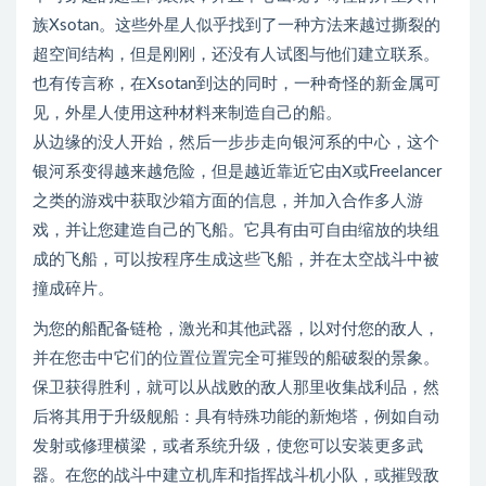
族Xsotan。这些外星人似乎找到了一种方法来越过撕裂的
超空间结构，但是刚刚，还没有人试图与他们建立联系。
也有传言称，在Xsotan到达的同时，一种奇怪的新金属可
见，外星人使用这种材料来制造自己的船。
从边缘的没人开始，然后一步步走向银河系的中心，这个
银河系变得越来越危险，但是越近靠近它由X或Freelancer
之类的游戏中获取沙箱方面的信息，并加入合作多人游
戏，并让您建造自己的飞船。它具有由可自由缩放的块组
成的飞船，可以按程序生成这些飞船，并在太空战斗中被
撞成碎片。
为您的船配备链枪，激光和其他武器，以对付您的敌人，
并在您击中它们的位置位置完全可摧毁的船破裂的景象。
保卫获得胜利，就可以从战败的敌人那里收集战利品，然
后将其用于升级舰船：具有特殊功能的新炮塔，例如自动
发射或修理横梁，或者系统升级，使您可以安装更多武
器。在您的战斗中建立机库和指挥战斗机小队，或摧毁敌