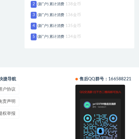
2
(新*户) 累计消费
138金币
3
(新*户) 累计消费
136金币
4
(新*户) 累计消费
135金币
5
(新*户) 累计消费
134金币
快捷导航
售后QQ群号：166588221
用户协议
免责声明
侵权举报