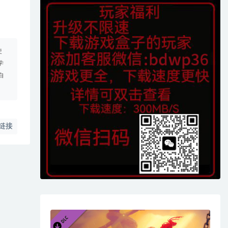
使
学
自
链接