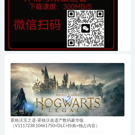
霍格沃茨之遗-霍格沃兹遗产数码豪华版
（V1117238.10461750+DLC+特典+独占内容）