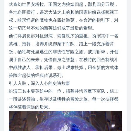
式奇幻世界安塔拉。王国之内狼烟四起，郡县四分五裂，
各地盗匪横行，遥远大陆之上的其他国家纷纷选择藐视王
权，畸形怪诞的魔物也在四处游荡，在命运的指引下，对
这一切茫然不知的新英雄们成了最后的希望。
他们将肩负起对抗混沌，恢复秩序的重担。扮演其中一名
英雄，招募，培养并统御麾下军队，踏上一段充斥着背
叛，牺牲与死里逃生的非线性冒险之旅。披荆斩棘，开创
属于自己的未来，凭借自身之智慧，在独特的回合制战斗
中战胜敌人，承担后果，做出艰难抉择，用全新的方式体
验跌宕起伏的经典传说系列。
引人入胜，深入人心的史诗故事
扮演三名主要英雄中的一位，招募并培养麾下军队，踏上
一段讲述领袖，生存以及牺牲的冒险之旅。每一次抉择都
将伴随着深远的后果。