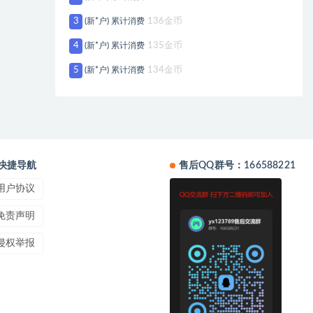
3
(新*户) 累计消费
136金币
4
(新*户) 累计消费
135金币
5
(新*户) 累计消费
134金币
快捷导航
售后QQ群号：166588221
用户协议
免责声明
侵权举报