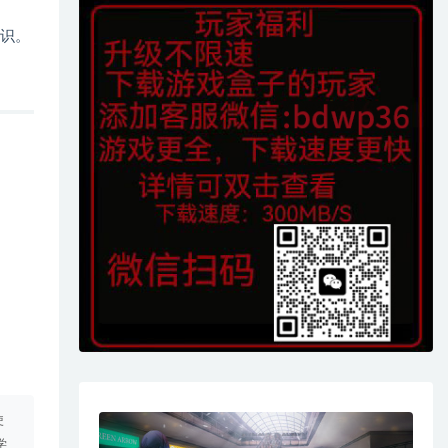
知识。
使
学