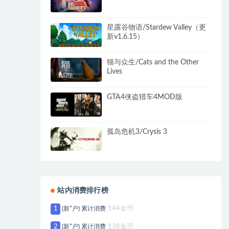
星露谷物语/Stardew Valley（更
新v1.6.15）
猫与众生/Cats and the Other
Lives
GTA4侠盗猎车4MOD版
孤岛危机3/Crysis 3
站内消费排行榜
1
(新*户) 累计消费
144金币
2
(新*户) 累计消费
138金币