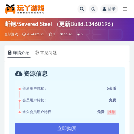
登录
全部
断钢/Severed Steel （更新Build.13460196）
全部游戏
2024-02-21
1
11.4K
5
详情介绍
常见问题
资源信息
普通用户特权：
5金币
会员用户特权：
免费
永久会员用户特权：
免费
推荐
立即购买