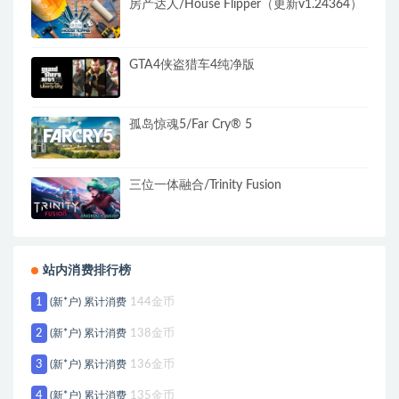
房产达人/House Flipper（更新v1.24364）
GTA4侠盗猎车4纯净版
孤岛惊魂5/Far Cry® 5
三位一体融合/Trinity Fusion
站内消费排行榜
1
(新*户) 累计消费
144金币
2
(新*户) 累计消费
138金币
3
(新*户) 累计消费
136金币
4
(新*户) 累计消费
135金币